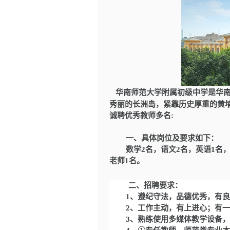
华南师范大学附属初级中学是华
秀丽的长洲岛，紧靠历史厚重的黄
诚聘优秀教师多名
:
一、具体岗位及要求如下
数学
2
名
，语文
2
名
，
英语
1名
老师1名
。
二、招聘要求：
1、遵纪守法，品德优秀，有
2、工作主动，有上进心；有
3、熟练使用多媒体教学设