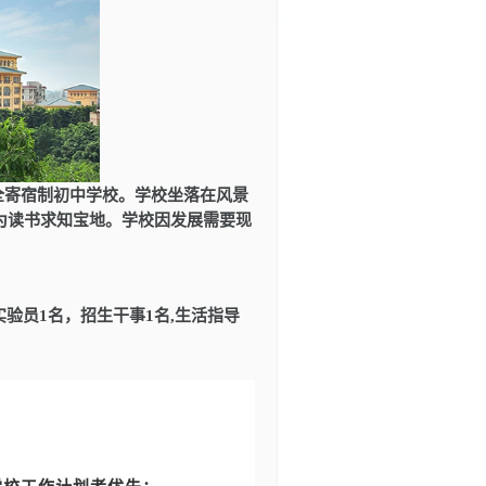
全寄宿制初中学校。学校坐落在风景
为读书求知宝地。学校因发展
需要
现
实验员
1名
，招生干事
1名,生活指导