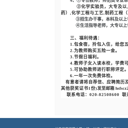
4、①专任教师
，
师范类专业本
②
化学
实验员，
大专及以
药）,化学工程与工艺,制药工程
③
招生
办
干事，
本科及
以上
④生活指导老师
，
大专以上
三、
福利待遇：
1.包食宿，拎包入住，给您
2.为教师购买五险一金。
3.节假日福利。
4.教师子女入读本校，学费
5.可协助教师进行职称评定
6.一年一次免费体检。
有意者请将自荐信
、
应聘简历
其他获奖证书1份)
发至邮箱
hsfscz
联系电话：
020-82508600
联