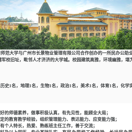
南师范大学
与
广州市长景物业管理有限公司合作
创办的一所民办公助
埔军校旧址，毗邻人才济济的大学城。校园建筑高雅，环境幽雅，堪
：
，
历史
1名，地理1名，生物
1
名，政治
1名
，美术
1名
，体育
1名
，化学
良好的师德素养，做事积极认真，有先见性，能顾全大局；
一定的教育教学经验，组织管理能力、表达能力、应变能力强；
备，有个人特长，热爱、熟练班主任工作，善于交流；