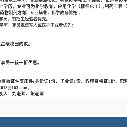
科及以上学历，专业基础扎实
。
有民办学校工作经验、长远民办
上学历，专业可为化学
教育，
应用化学（精细化工）
,制药工程
（药物
制剂方向）专业毕业，化学教育优先
；
学历，有招生经验者优先。
学历，复员退伍军人或医护毕业者优先；
五星级校园的家。
可享受一孩一折优惠。
。
及有效证件复印件
(身份证1份、毕业证1份、教师资格证1份、职
2013
@163.com
。
系人：刘老师、陈老师