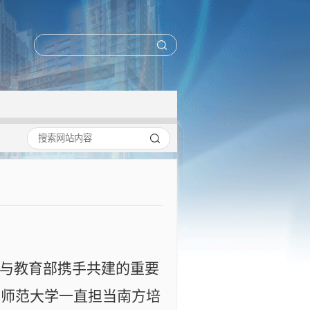
省与教育部携手共建的重要
南师范大学一直担当南方培