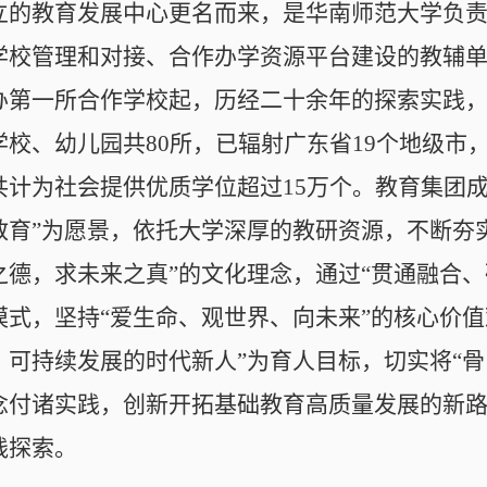
立的教育发展中心更名而来，是华南师范大学负
学校管理和对接、合作办学资源平台建设的教辅单位
办第一所合作学校起，历经二十余年的探索实践
学校、幼儿园共80所，已辐射广东省19个地级市
共计为社会提供优质学位超过15万个。教育集团成
教育”为愿景，依托大学深厚的教研资源，不断夯
之德，求未来之真”的文化理念，通过“贯通融合、
模式，坚持“爱生命、观世界、向未来”的核心价值
、可持续发展的时代新人”为育人目标，切实将“骨
念付诸实践，创新开拓基础教育高质量发展的新
践探索。