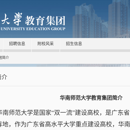
招聘信息
附校风采
招生信息
集团简介
简介
华南师范大学教育集团简介
华南师范大学是国家
“双一流”建设高校，是广东
阵地，作为广东省高水平大学重点建设高校，华