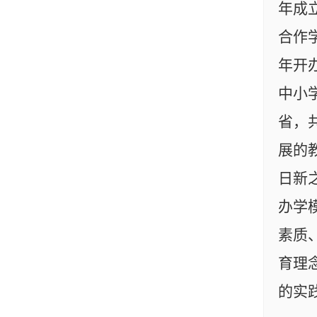
年成
合作
年开
中小
省，
展的
日新
办学
素质
育理
的实