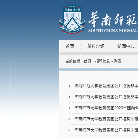
首页
单位介绍
新闻中心
当前位置：
首页
»
招聘信息
» 列表
华南师范大学教育集团公开招聘非
华南师范大学教育集团公开招聘非
华南师范大学教育集团2026年面向
华南师范大学教育集团公开招聘非
华南师范大学教育集团公开招聘非