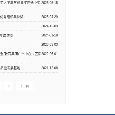
师范大学教学成果奖评选中荣
2025-05-15
”优秀组织单位奖！
2025-04-29
2024-12-09
3年度述职
2024-01-19
2023-03-03
盟”教育集团广州中心片区活
2022-06-01
高质量发展基地
2021-12-08
7
下一页