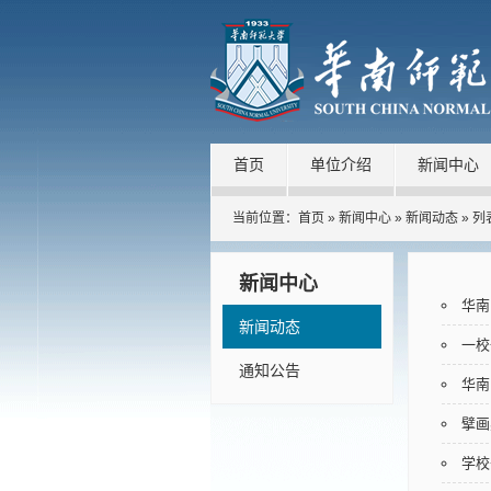
首页
单位介绍
新闻中心
当前位置：
首页
»
新闻中心
»
新闻动态
» 列
新闻中心
华南
新闻动态
一校
通知公告
华南
擘画
学校