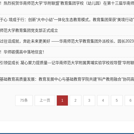
！热烈祝贺华南师范大学“华附联盟”教育集团学校（幼儿园）在第十三届华南
！
于心 境成于行：创新“大中小幼”一体化生态教育模式，教育集团荣获“美境行动
师范大学教育集团党支部正式成立
过往话成就，奔赴未来更美好 ——华南师范大学教育集团外派校长、园长202
！华师砺儒高中落地信宜！
引领促成长 凝心聚力提质量—记华南师范大学附属黄埔实验学校视导暨“华附联
基础教育高质量发展：教育发展中心与基础教育学院共建“科产教用融合”协同
75条
上一页
1
2
3
4
5
6